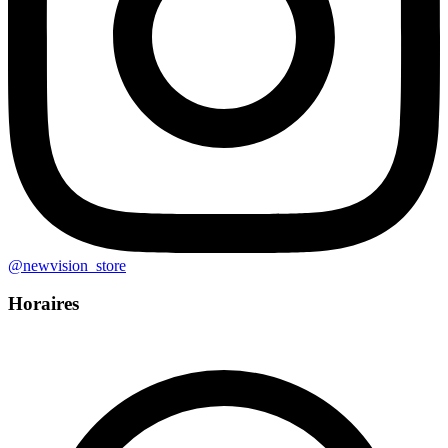
@
newvision_store
Horaires