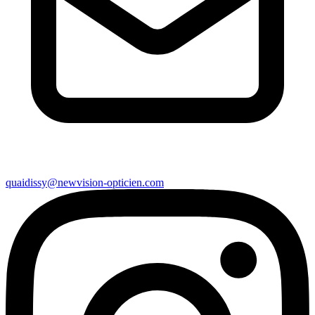
quaidissy@newvision-opticien.com