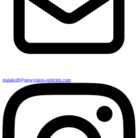
malakoff@newvision-opticien.com