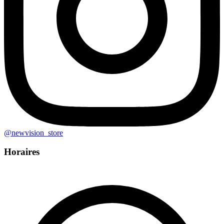
@
newvision_store
Horaires