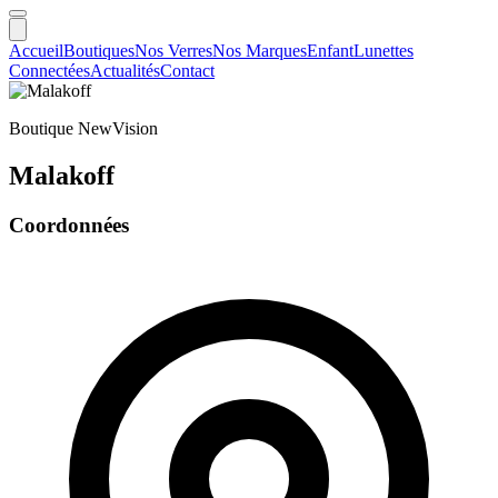
Accueil
Boutiques
Nos Verres
Nos Marques
Enfant
Lunettes
Connectées
Actualités
Contact
Boutique NewVision
Malakoff
Coordonnées